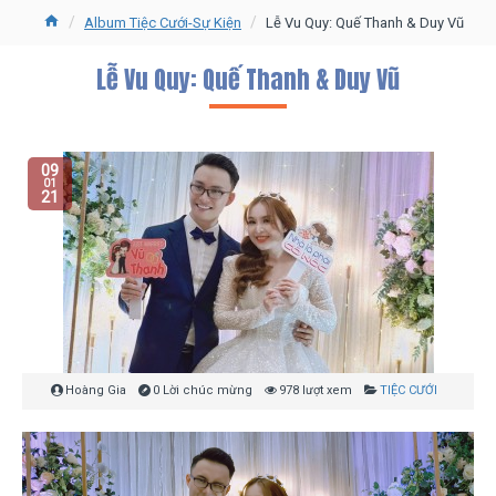
Album Tiệc Cưới-Sự Kiện
Lễ Vu Quy: Quế Thanh & Duy Vũ
Lễ Vu Quy: Quế Thanh & Duy Vũ
09
01
21
Hoàng Gia
0 Lời chúc mừng
978 lượt xem
TIỆC CƯỚI