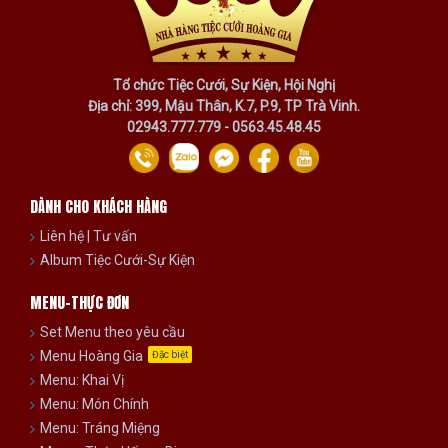
Tổ chức Tiệc Cưới, Sự Kiện, Hội Nghị
Địa chỉ: 399, Mậu Thân, K.7, P.9, TP Trà Vinh.
02943.777.779 - 0563.45.48.45
DÀNH CHO KHÁCH HÀNG
Liên hệ | Tư vấn
Album Tiệc Cưới-Sự Kiện
MENU-THỰC ĐƠN
Set Menu theo yêu cầu
Menu Hoàng Gia
Đặc biệt
Menu: Khai Vị
Menu: Món Chính
Menu: Tráng Miệng