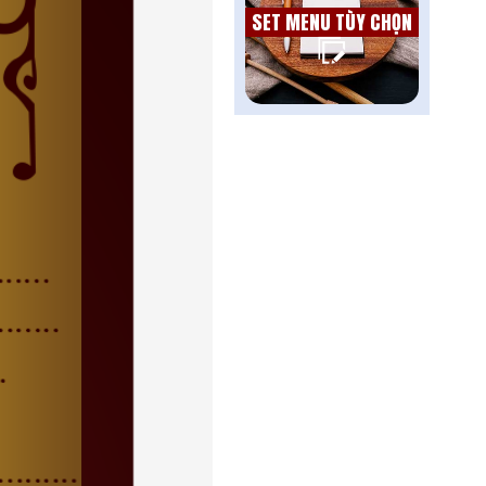
SET MENU TÙY CHỌN